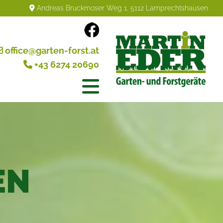
Andreas Bruckmoser Weg 1, 5112 Lamprechtshausen

office@garten-forst.at

+43 6274 20690

EN