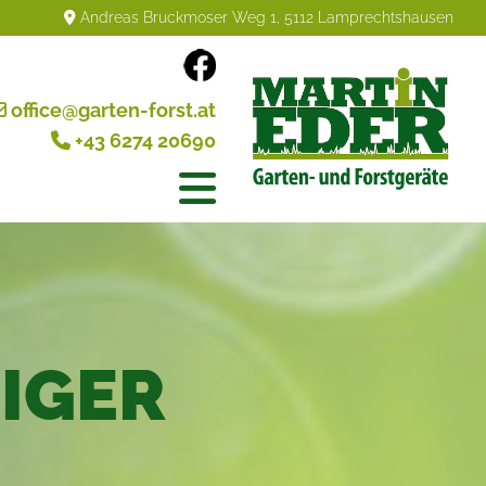
Andreas Bruckmoser Weg 1, 5112 Lamprechtshausen

office@garten-forst.at

+43 6274 20690

IGER